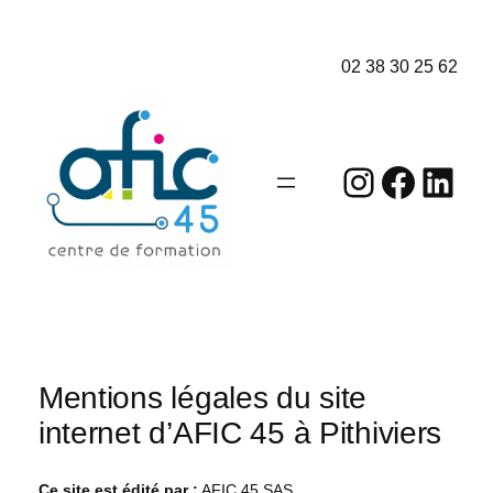
Aller
au
02 38 30 25 62
contenu
Instagr
Faceb
Link
Mentions légales du site
internet d’AFIC 45 à Pithiviers
Ce site est édité par :
AFIC 45 SAS